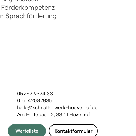
re Förderkompetenz
ten Sprachförderung
05257 9374133
0151 42087835
hallo@schnatterwerk-hoevelhof.de
Am Holtebach 2, 33161 Hövelhof
Kontaktformular
Warteliste