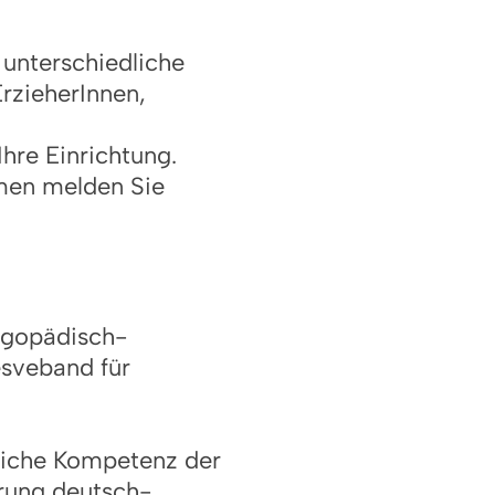
 unterschiedliche
rzieherInnen,
Ihre Einrichtung.
emen melden Sie
logopädisch-
esveband für
tliche Kompetenz der
erung deutsch-